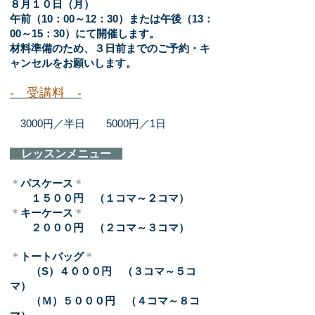
８月１０日（月）
（
午前（10：00～12：30）または午後
13：
）
00～15：30
にて開催します。
材料準備のため、３日前までのご予約・キ
ャンセルをお願いします。
‐ 受講料 ‐
3000円／半日 5000円／1日
レッスンメニュー
＊
パスケース
＊
１５００円 （１コマ～２コマ）
＊
キーケース
＊
２０００円 （２コマ～３コマ）
＊
トートバッグ
＊
（S）４０００円 （３コマ～５コ
マ）
（Ｍ）５０００円 （４コマ～８コ