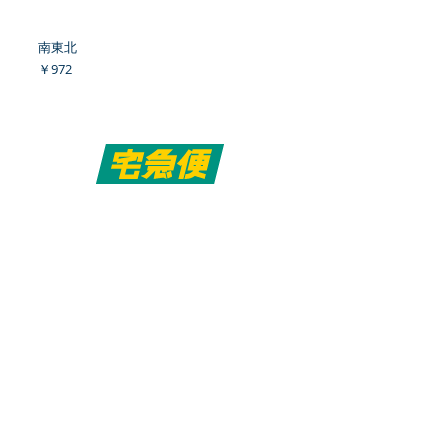
南東北
価格
￥972
関東・信越・四国・九州
価格
￥864