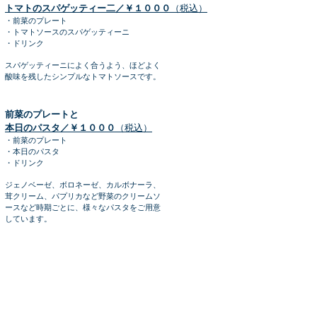
トマトのスパゲッティー二／￥１０００
（税込）
・前菜のプレート
・トマトソースのスパゲッティーニ
・ドリンク
スパゲッティーニによく合うよう、ほどよく
酸味を残したシンプルなトマトソースです。
前菜のプレートと
本日のパスタ／￥１０００
（税込）
・前菜のプレート
・本日のパスタ
・ドリンク
ジェノベーゼ、ボロネーゼ、カルボナーラ、
茸クリーム、パプリカなど野菜のクリームソ
ースなど時期ごとに、様々なパスタをご用意
しています。
ミニサラダとミニスープと
パスタ／￥８９０
（税込）
・ミニサラダ＆ミニスープ
・パスタ（トマトソース or 本日のパスタ）
・ドリンク