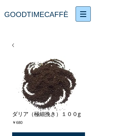
GOODTIMECAFFÈ
ダリア（極細挽き）１００g
価
￥680
格