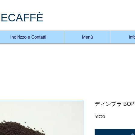
ECAFFÈ
Indirizzo e Contatti
Menù
Inf
ディンブラ BOP 
価
￥720
格
カ