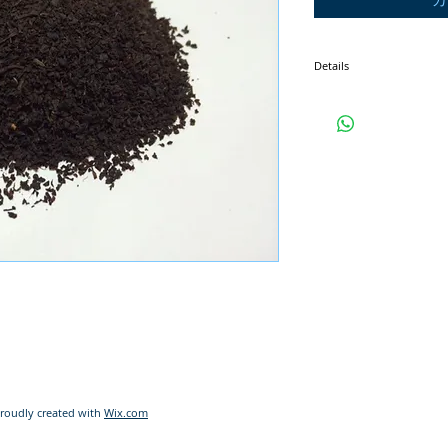
Details
１５g
ティーカップ約１２杯分お
-Profile-
ディンブラ ＢＯＰ ヴィン
スリランカ・マッテケレ茶
-Tasting-
ゴールデンティップス（新
甘みのある、すっきりとし
アイスティーにも向きます
Proudly created with
Wix.com