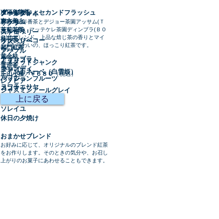
ダージリン・セカンドフラッシュ
凍頂烏龍茶
グッドタイム
アールグレイ
東方美人
アッサム
京都の三年番茶とデジョー茶園アッサム(Ｔ
サクラ
ＧＦＯＰ)、マッテケレ茶園ディンブラ(ＢＯ
茉莉花茶
ニルギリ
ストロベリー
Ｐ)のブレンド。
上品な焙じ茶の香りとマイ
桂花茶
オレンジペコー
ラズベリー
ルドな味わいの、ほっこり紅茶です。
祁門紅茶
ウバ
アップル
黄金桂
ディンブラ
アプリコット
キスメットジャンク
普洱茶
キャンディ
マンゴー
ビアンカネーベ（白雪姫）
／
￥６８０
（税込）
正山小種
ルフナ
パッションフルーツ
レノビア
ヌワラエリヤ
ココナッツ
ジャスミンアールグレイ
シナモン
上に戻る
プリマヴェーラ
ソレイユ
休日の夕焼け
おまかせブレンド
お好みに応じて、オリジナルのブレンド紅茶
をお作りします。
そのときの気分や、お召し
上がりのお菓子にあわせることもできます。