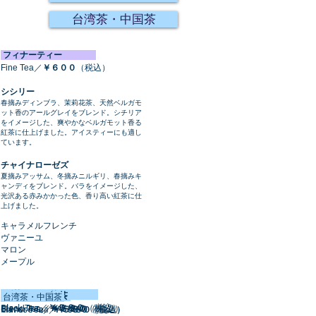
台湾茶・中国茶
フィナーティー
Fine Tea／
￥６００
（税込）
シシリー
春摘みディンブラ、茉莉花茶、天然ベルガモ
ット香のアールグレイをブレンド。シチリア
をイメージした、爽やかなベルガモット香る
紅茶に仕上げました。アイスティーにも適し
ています。
チャイナローゼズ
夏摘みアッサム、冬摘みニルギリ、春摘みキ
ャンディをブレンド。バラをイメージした、
光沢ある赤みかかった色、香り高い紅茶に仕
上げました。
キャラメルフレンチ
ヴァニーユ
マロン
メープル
紅茶
ブレンド紅茶
フレーバー紅茶
台湾茶・中国茶
Black Tea／
￥５８０
（税込）
Blend Tea／
￥５８０
（税込）
Flavor Tea／
￥５８０
（税込）
Chinese Tea／
￥５８０
（税込）